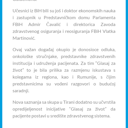
Učesnici iz BiH bili su još i doktor ekonomskih nauka
i zastupnik u Predstavničkom domu Parlamenta
FBiH Admir Čavalić i direktorica Zavoda
zdravstvenog osiguranja i reosiguranja FBiH Vlatka
Martinović.
Ovaj važan događaj okupio je donosioce odluka,
onkološke stručnjake, predstavnike zdravstvenih
institucija i udruženja pacijenata. Za tim “Glasaj za
život” to je bila prilika za razmjenu iskustava s
kolegama iz regiona, kao i Rumunije, s čijim
predstavnicima su vođeni razgovori o budućoj
saradnji.
Nova saznanja sa skupa u Tirani dodatno su učvrstila
opredijeljenost inicijative “Glasaj za život” da
pacijente postavi u središte zdravstvenog sistema.