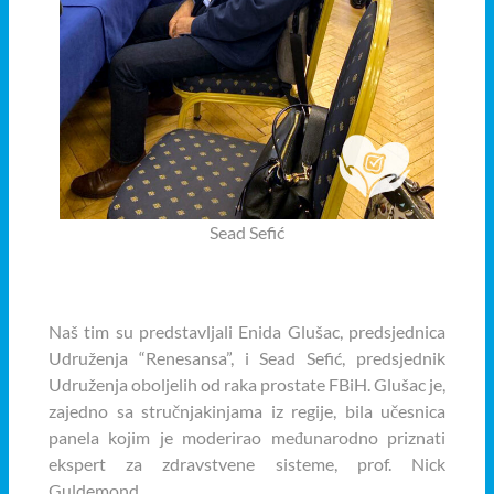
Sead Sefić
Naš tim su predstavljali Enida Glušac, predsjednica
Udruženja “Renesansa”, i Sead Sefić, predsjednik
Udruženja oboljelih od raka prostate FBiH. Glušac je,
zajedno sa stručnjakinjama iz regije, bila učesnica
panela kojim je moderirao međunarodno priznati
ekspert za zdravstvene sisteme, prof. Nick
Guldemond.