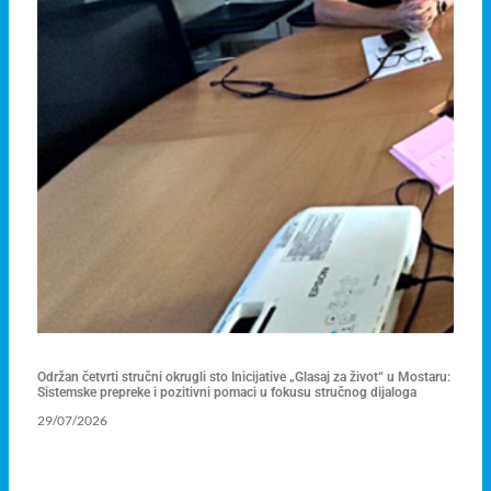
Održan četvrti stručni okrugli sto Inicijative „Glasaj za život“ u Mostaru:
Sistemske prepreke i pozitivni pomaci u fokusu stručnog dijaloga
29/07/2026