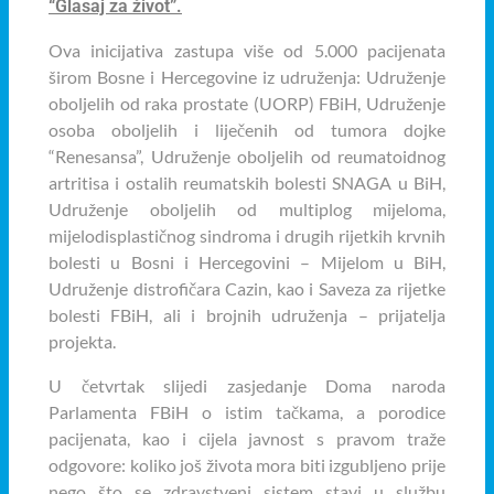
“Glasaj za život”.
Ova inicijativa zastupa više od 5.000 pacijenata
širom Bosne i Hercegovine iz udruženja: Udruženje
oboljelih od raka prostate (UORP) FBiH, Udruženje
osoba oboljelih i liječenih od tumora dojke
“Renesansa”, Udruženje oboljelih od reumatoidnog
artritisa i ostalih reumatskih bolesti SNAGA u BiH,
Udruženje oboljelih od multiplog mijeloma,
mijelodisplastičnog sindroma i drugih rijetkih krvnih
bolesti u Bosni i Hercegovini – Mijelom u BiH,
Udruženje distrofičara Cazin, kao i Saveza za rijetke
bolesti FBiH, ali i brojnih udruženja – prijatelja
projekta.
U četvrtak slijedi zasjedanje Doma naroda
Parlamenta FBiH o istim tačkama, a porodice
pacijenata, kao i cijela javnost s pravom traže
odgovore: koliko još života mora biti izgubljeno prije
nego što se zdravstveni sistem stavi u službu