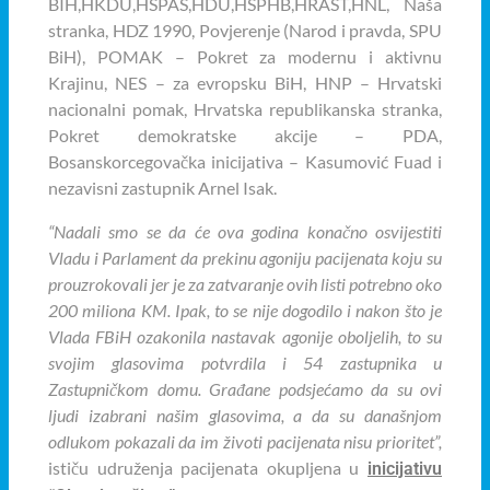
BIH,HKDU,HSPAS,HDU,HSPHB,HRAST,HNL, Naša
stranka, HDZ 1990, Povjerenje (Narod i pravda, SPU
BiH), POMAK – Pokret za modernu i aktivnu
Krajinu, NES – za evropsku BiH, HNP – Hrvatski
nacionalni pomak, Hrvatska republikanska stranka,
Pokret demokratske akcije – PDA,
Bosanskorcegovačka inicijativa – Kasumović Fuad i
nezavisni zastupnik Arnel Isak.
“Nadali smo se da će ova godina konačno osvijestiti
Vladu i Parlament da prekinu agoniju pacijenata koju su
prouzrokovali jer je za zatvaranje ovih listi potrebno oko
200 miliona KM. Ipak, to se nije dogodilo i nakon što je
Vlada FBiH ozakonila nastavak agonije oboljelih, to su
svojim glasovima potvrdila i 54 zastupnika u
Zastupničkom domu. Građane podsjećamo da su ovi
ljudi izabrani našim glasovima, a da su današnjom
odlukom pokazali da im životi pacijenata nisu prioritet”,
ističu udruženja pacijenata okupljena u
inicijativu