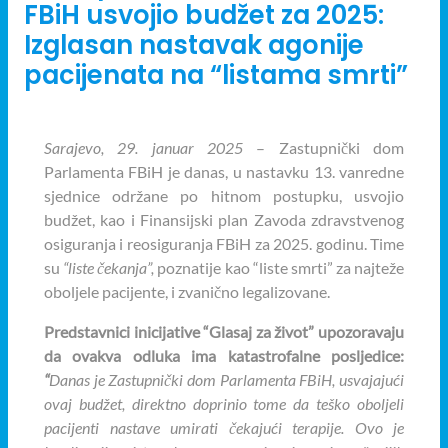
FBiH usvojio budžet za 2025:
Izglasan nastavak agonije
pacijenata na “listama smrti”
Sarajevo, 29. januar 2025
– Zastupnički dom
Parlamenta FBiH je danas, u nastavku 13. vanredne
sjednice održane po hitnom postupku, usvojio
budžet, kao i Finansijski plan Zavoda zdravstvenog
osiguranja i reosiguranja FBiH za 2025. godinu. Time
su
“
liste čekanja”
,
poznatije kao “liste smrti” za najteže
oboljele pacijente, i zvanično legalizovane.
Predstavnici inicijative “Glasaj za život” upozoravaju
da ovakva odluka ima katastrofalne posljedice:
“
Danas je Zastupnički dom Parlamenta FBiH, usvajajući
ovaj budžet, direktno doprinio tome da teško oboljeli
pacijenti nastave umirati čekajući terapije. Ovo je