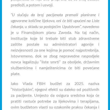
predloži, a potom i usvoji.
“U slučaju da broj pacijenata premaši planirane i
ugovorene količine lijekova, oni će biti upućeni na Liste
čekanja, u skladu sa postojećim Uputstvom”,
navedeno
je u Finansijskom planu Zavoda. Na taj način,
institucije koje bi trebale biti stub zdravstvene
zaštite postale su administratori agonije i
neizvjesnosti za one kojima je pomoć najpotrebnija.
Istovremeno, dok se zbog nepravedne raspodjele
novca legalizuju “liste smrti” za oboljele, državnim
službenicima i namještenicima će biti povećane
plate.
Iako Vlada FBiH budžet za 2025. naziva
“historijskim”, njegovi efekti su daleko od pozitivnih
za pacijente. Umjesto da osigura sredstva koja će
pratiti rastuće potrebe za lijekovima i terapijama,
ovim budžetom vlasti su ozakonile praksu čekanja i