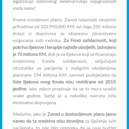
legalizacija sistemskog zanemarivanja najugroženijih
među nama”.
Prema usvojenom planu, Zavod raspolaže ukupnim
prihodima od 332.950.000 KM, od čega 250 miliona
dolazi iz doprinosa za obavezno zdravstveno
osiguranje svih radnika.
Za Fond solidarnosti, koji
pokriva lijekove
i terapije najteže oboljelih, izdvojeno
je 70 miliona KM,
dok je za lijekove koji se finansiraju
sredstvima Fonda solidarnosti, uključujući
citostatike za pacijente s malignim oboljenjima,
planirano 194 miliona KM. Javnost podsjećamo da
liste lijekova ovog fonda nisu revidirane od 2019.
godine
, iako zakon propisuje da se to mora uraditi
svake godine. Samo je u nekoliko navrata lista
minimalno dopunjena.
Međutim, iako je
Zavod u dostavljenom planu jasno
naveo da ta sredstva nisu dovoljna
za liječenje svih
pacijenata, to nije bilo prepreka da se ovaj budžet