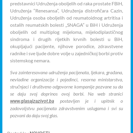
predstavnici Udruženja oboljelih od raka prostate FBiH,
Udruženja “Renesansa”, Udruženja distrofičara Cazin,
Udruženja osoba oboljelih od reumatoidnog artritisa i
ostalih reumatskih bolesti „SNAGA“ u BiH i Udruženja
oboljelih od multiplog mijeloma, mijelodiplastičnog
sindroma i drugih rijetkih krvnih bolesti u BiH,
okupljajući pacijente, njihove porodice, zdravstvene
radnike i sve ljude dobre volje u zajedničkoj borbi protiv
sistemskog nemara.
Sva zainteresovana udruženja pacijenata, ljekara, građana,
nevladine organizacije i pojedinci, resorna ministarstva,
stručnjaci i društveno odgovorne kompanije pozvane su da
se daju svoj doprinos ovoj borbi. Na web stranici
postavljen je i upitnik o
www.glasajzazivot.ba
zadovoljstvu pacijenata zdravstvenim uslugama i svi su
pozvani da daju svoj glas.