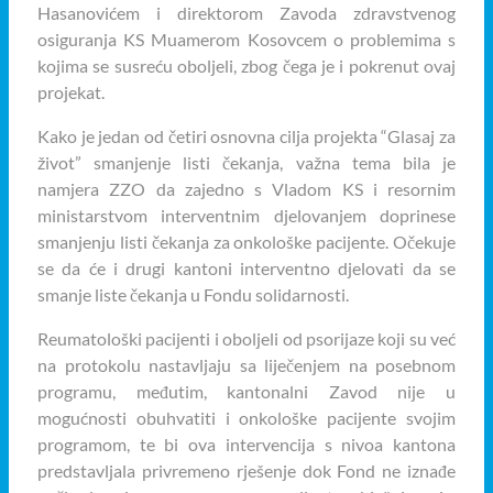
Hasanovićem i direktorom Zavoda zdravstvenog
osiguranja KS Muamerom Kosovcem o problemima s
kojima se susreću oboljeli, zbog čega je i pokrenut ovaj
projekat.
Kako je jedan od četiri osnovna cilja projekta “Glasaj za
život” smanjenje listi čekanja, važna tema bila je
namjera ZZO da zajedno s Vladom KS i resornim
ministarstvom interventnim djelovanjem doprinese
smanjenju listi čekanja za onkološke pacijente. Očekuje
se da će i drugi kantoni interventno djelovati da se
smanje liste čekanja u Fondu solidarnosti.
Reumatološki pacijenti i oboljeli od psorijaze koji su već
na protokolu nastavljaju sa liječenjem na posebnom
programu, međutim, kantonalni Zavod nije u
mogućnosti obuhvatiti i onkološke pacijente svojim
programom, te bi ova intervencija s nivoa kantona
predstavljala privremeno rješenje dok Fond ne iznađe