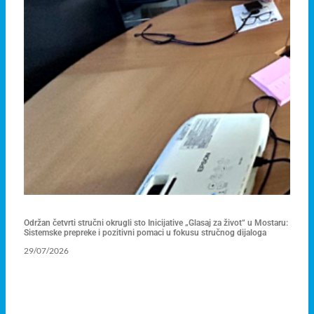
Održan četvrti stručni okrugli sto Inicijative „Glasaj za život“ u Mostaru:
Sistemske prepreke i pozitivni pomaci u fokusu stručnog dijaloga
29/07/2026