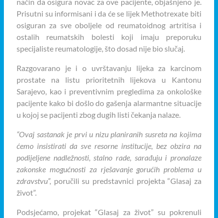
način da osigura novac za ove pacijente, objašnjeno je.
Prisutni su informisani i da će se lijek Methotrexate biti
osiguran za sve oboljele od reumatoidnog artritisa i
ostalih reumatskih bolesti koji imaju preporuku
specijaliste reumatologije, što dosad nije bio slučaj.
Razgovarano je i o uvrštavanju lijeka za karcinom
prostate na listu prioritetnih lijekova u Kantonu
Sarajevo, kao i preventivnim pregledima za onkološke
pacijente kako bi došlo do gašenja alarmantne situacije
u kojoj se pacijenti zbog dugih listi čekanja nalaze.
“Ovaj sastanak je prvi u nizu planiranih susreta na kojima
ćemo insistirati da sve resorne institucije, bez obzira na
podijeljene nadležnosti, stalno rade, sarađuju i pronalaze
zakonske mogućnosti za rješavanje gorućih problema u
zdravstvu”,
poručili su predstavnici projekta “Glasaj za
život”.
Podsjećamo, projekat “Glasaj za život” su pokrenuli