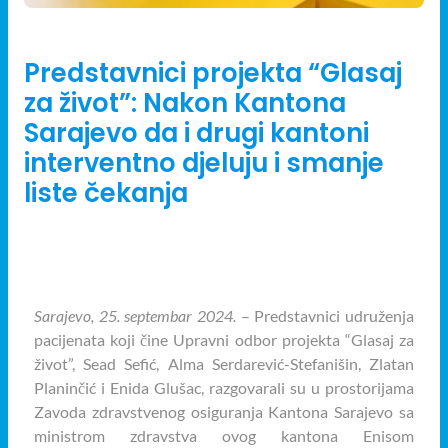
26/09/2024
Predstavnici projekta “Glasaj
za život”: Nakon Kantona
Sarajevo da i drugi kantoni
interventno djeluju i smanje
liste čekanja
Nakon Kantona Sarajevo da i drugi
kantoni interventno djeluju i smanje
liste čekanja
Sarajevo, 25. septembar 2024.
– Predstavnici udruženja
pacijenata koji čine Upravni odbor projekta “Glasaj za
život”, Sead Sefić, Alma Serdarević-Stefanišin, Zlatan
Planinčić i Enida Glušac, razgovarali su u prostorijama
Zavoda zdravstvenog osiguranja Kantona Sarajevo sa
ministrom zdravstva ovog kantona Enisom