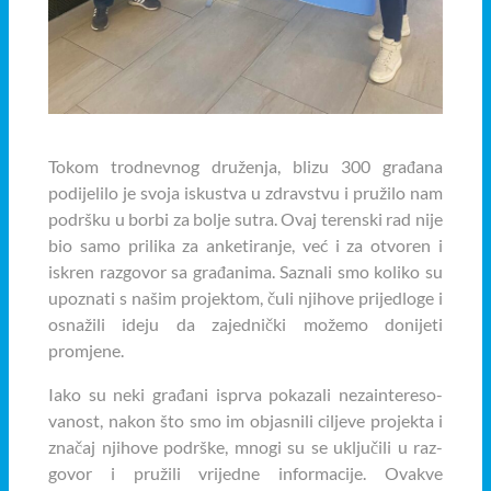
Tokom trodnevnog druženja, blizu 300 građana
podijelilo je svoja iskustva u zdravstvu i pružilo nam
podršku u borbi za bolje sutra. Ovaj terenski rad nije
bio samo prilika za anketiranje, već i za otvoren i
iskren razgovor sa građanima. Saznali smo koliko su
upoznati s našim projektom, čuli njihove prijedloge i
osnažili ideju da zajednički možemo donijeti
promjene.
Iako su neki građani isprva pokazali nezaintereso-
vanost, nakon što smo im objasnili ciljeve projekta i
značaj njihove podrške, mnogi su se uključili u raz-
govor i pružili vrijedne informacije. Ovakve