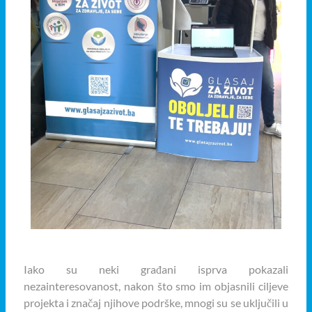
Iako su neki građani isprva pokazali
nezainteresovanost, nakon što smo im objasnili ciljeve
projekta i značaj njihove podrške, mnogi su se uključili u