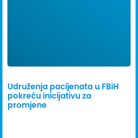
06/08/2024
Udruženja pacijenata u FBiH
pokreću inicijativu za
promjene
Pet udruženja pacijenata kreću u projekat “Glasaj za
život” s ciljem podizanja svijesti o kritičnom stanju u