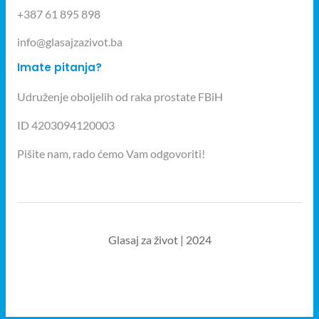
+387 61 895 898
info@glasajzazivot.ba
Imate pitanja?
Udruženje oboljelih od raka prostate FBiH
ID 4203094120003
Pišite nam, rado ćemo Vam odgovoriti!
Glasaj za život | 2024