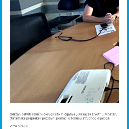
Održan četvrti stručni okrugli sto Inicijative „Glasaj za život“ u Mostaru:
Sistemske prepreke i pozitivni pomaci u fokusu stručnog dijaloga
29/07/2026