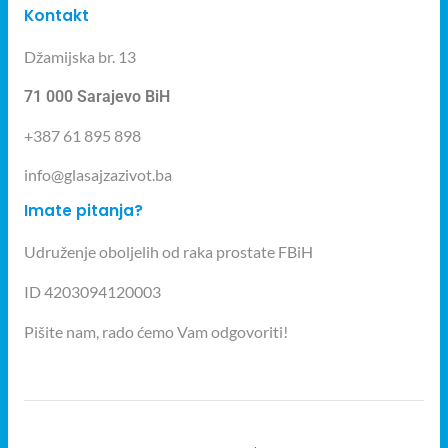
Kontakt
Džamijska br. 13
71 000 Sarajevo BiH
+387 61 895 898
info@glasajzazivot.ba
Imate pitanja?
Udruženje oboljelih od raka prostate FBiH
ID 4203094120003
Pišite nam, rado ćemo Vam odgovoriti!